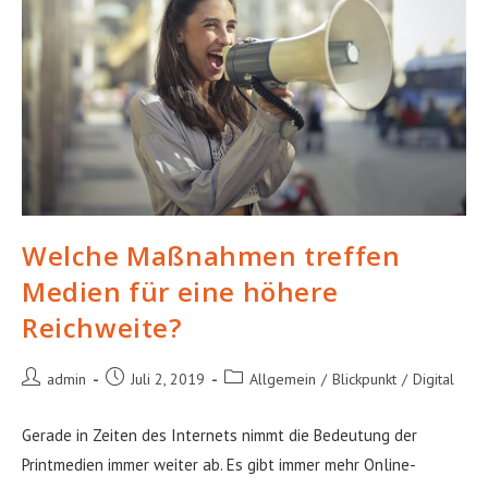
Welche Maßnahmen treffen
Medien für eine höhere
Reichweite?
Beitrags-
Beitrag
Beitrags-
admin
Juli 2, 2019
Allgemein
/
Blickpunkt
/
Digital
Autor:
veröffentlicht:
Kategorie:
Gerade in Zeiten des Internets nimmt die Bedeutung der
Printmedien immer weiter ab. Es gibt immer mehr Online-