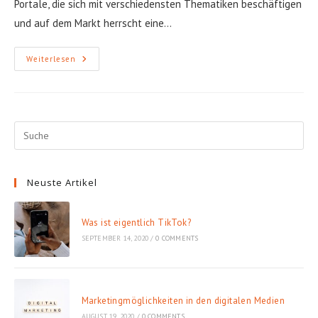
Portale, die sich mit verschiedensten Thematiken beschäftigen
und auf dem Markt herrscht eine…
Welche
Weiterlesen
Maßnahmen
Treffen
Medien
Für
Eine
Höhere
Reichweite?
Neuste Artikel
Was ist eigentlich TikTok?
SEPTEMBER 14, 2020
/
0 COMMENTS
Marketingmöglichkeiten in den digitalen Medien
AUGUST 19, 2020
/
0 COMMENTS