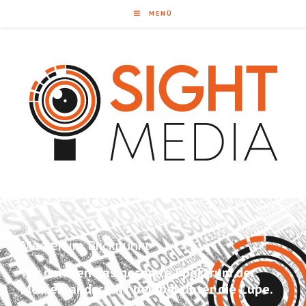
MENÜ
Medien im Blickpunkt
Wir nehmen das gesamte Spektrum der
Medienlandschaft penibel unter die Lupe.